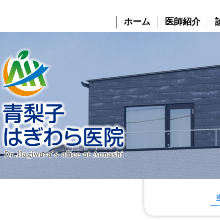
コ
ナ
ン
ビ
ホーム
医師紹介
テ
ゲ
ン
ー
ツ
シ
へ
ョ
ス
ン
キ
に
ッ
移
プ
動