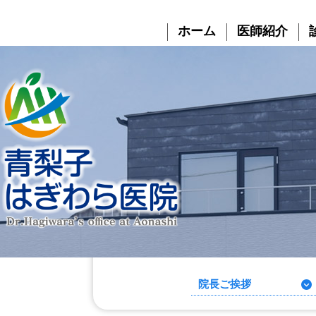
コ
ナ
ン
ビ
ホーム
医師紹介
テ
ゲ
ン
ー
ツ
シ
へ
ョ
ス
ン
キ
に
ッ
移
プ
動
院長ご挨拶